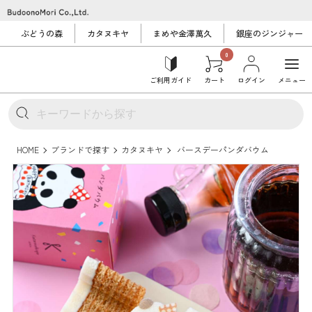
ぶどうの森
カタヌキヤ
まめや金澤萬久
銀座のジンジャー
0
ご利用ガイド
カート
ログイン
メニュー
HOME
ブランドで探す
カタヌキヤ
バースデーパンダバウム