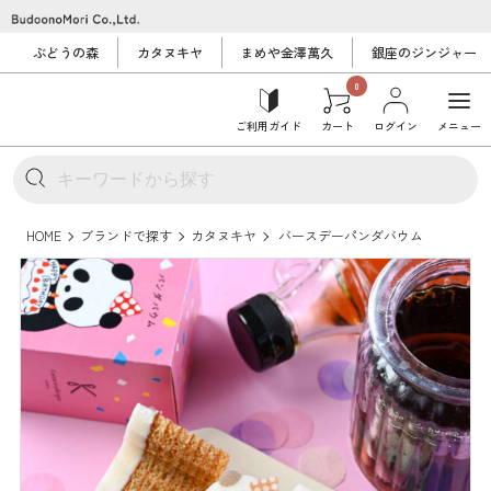
ぶどうの森
カタヌキヤ
まめや金澤萬久
銀座のジンジャー
0
ご利用ガイド
カート
ログイン
メニュー
HOME
ブランドで探す
カタヌキヤ
バースデーパンダバウム