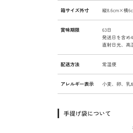
箱サイズ外寸
縦8.6cm×横6
賞味期限
63日
発送日を含め
直射日光、高
配送方法
常温便
アレルギー表示
小麦、卵、乳
手提げ袋について