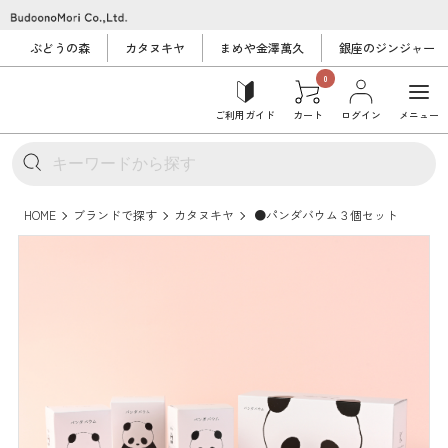
ぶどうの森
カタヌキヤ
まめや金澤萬久
銀座のジンジャー
0
ご利用ガイド
カート
ログイン
メニュー
HOME
ブランドで探す
カタヌキヤ
●パンダバウム３個セット