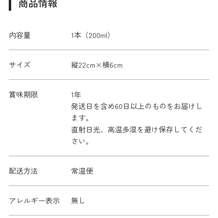
商品情報
内容量
1本（200ml）
サイズ
縦22cm×横6cm
賞味期限
1年
発送日を含め60日以上のものをお届けし
ます。
直射日光、高温多湿を避け保存してくだ
さい。
配送方法
常温便
アレルギー表示
無し