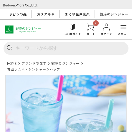
ぶどうの森
カタヌキヤ
まめや金澤萬久
銀座のジンジャー
0
ご利用ガイド
カート
ログイン
メニュー
HOME
ブランドで探す
銀座のジンジャー
青空ラムネ・ジンジャーシロップ