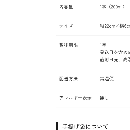
内容量
1本（200ml）
サイズ
縦22cm×横6c
賞味期限
1年
発送日を含め
直射日光、高
配送方法
常温便
アレルギー表示
無し
手提げ袋について