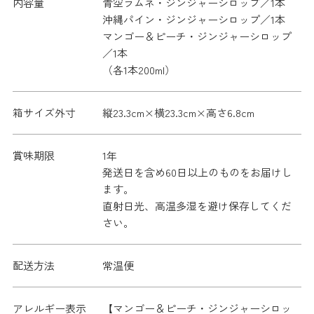
内容量
青空ラムネ・ジンジャーシロップ／1本
沖縄パイン・ジンジャーシロップ／1本
マンゴー＆ピーチ・ジンジャーシロップ
／1本
（各1本200ml）
箱サイズ外寸
縦23.3cm×横23.3cm×高さ6.8cm
賞味期限
1年
発送日を含め60日以上のものをお届けし
ます。
直射日光、高温多湿を避け保存してくだ
さい。
配送方法
常温便
アレルギー表示
【マンゴー＆ピーチ・ジンジャーシロッ