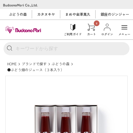
ぶどうの森
カタヌキヤ
まめや金澤萬久
銀座のジンジャー
0
ご利用ガイド
カート
ログイン
メニュー
HOME
ブランドで探す
ぶどうの森
●ぶどう畑のジュース（３本入り）