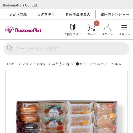
ぶどうの森
カタヌキヤ
まめや金澤萬久
銀座のジンジャー
0
ご利用ガイド
カート
ログイン
メニュー
HOME
ブランドで探す
ぶどうの森
●ガトーアソルティ ベルム