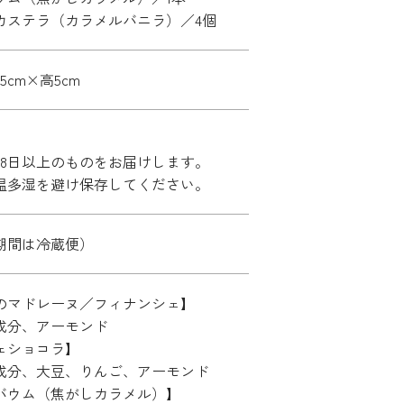
カステラ（カラメルバニラ）／4個
.5cm×高5cm
28日以上のものをお届けします。
温多湿を避け保存してください。
期間は冷蔵便）
のマドレーヌ／フィナンシェ】
成分、アーモンド
ェショコラ】
成分、大豆、りんご、アーモンド
バウム（焦がしカラメル）】