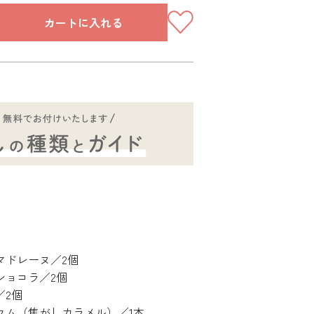
カートに入れる
マドレーヌ／2個
ショコラ／2個
／2個
ウム（焦がしカラメル）／1本