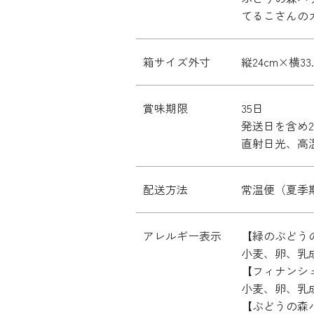
てるこさんの
箱サイズ外寸
縦24cm×横33
賞味期限
35日
発送日を含め
直射日光、高
配送方法
常温便（夏季
アレルギー表示
【緑のぶどう
小麦、卵、乳
【フィナンシ
小麦、卵、乳
【ぶどうの森