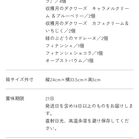
ラ）／4個
収穫月のダクワーズ キャラメルクリー
ム ＆ブルーベリー／2個
収穫月のダクワーズ カフェクリーム＆
いちじく／2個
緑のぶどうのマドレーヌ／2個
フィナンシェ／1個
フィナンシェショコラ／1個
オープストバウム／1個
箱サイズ外寸
縦24cm×横33.5cm×高5cm
賞味期限
21日
発送日を含め14日以上のものをお届けしま
す。
直射日光、高温多湿を避け保存してくだ
さい。