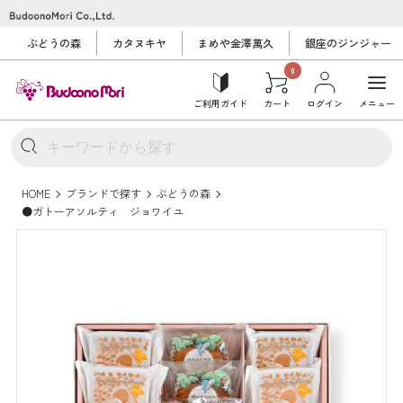
ぶどうの森
カタヌキヤ
まめや金澤萬久
銀座のジンジャー
0
ご利用ガイド
カート
ログイン
メニュー
HOME
ブランドで探す
ぶどうの森
●ガトーアソルティ ジョワイユ